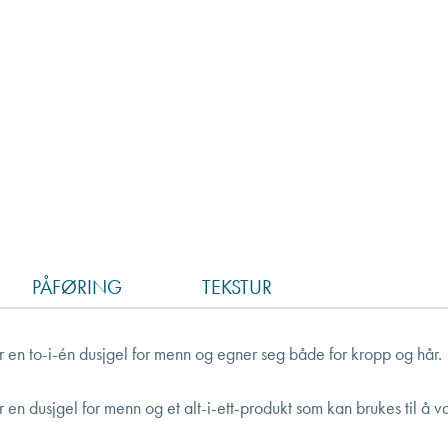
PÅFØRING
TEKSTUR
n to-i-én dusjgel for menn og egner seg både for kropp og hår.
 dusjgel for menn og et alt-i-ett-produkt som kan brukes til å v