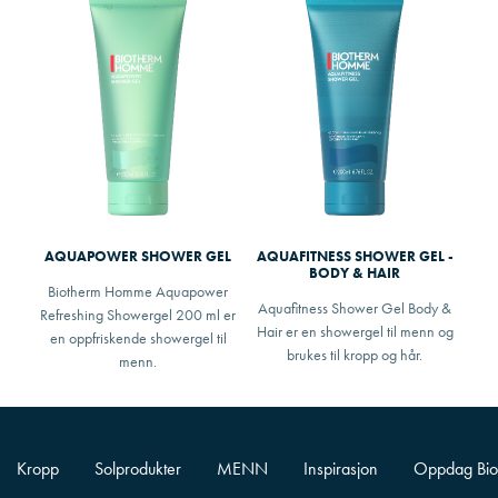
AQUAPOWER SHOWER GEL
AQUAFITNESS SHOWER GEL -
BODY & HAIR
Biotherm Homme Aquapower
Aquafitness Shower Gel Body &
Refreshing Showergel 200 ml er
Hair er en showergel til menn og
en oppfriskende showergel til
brukes til kropp og hår.
menn.
Kropp
Solprodukter
MENN
Inspirasjon
Oppdag Bio