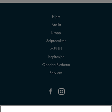
Hjem
Ansikt
Kropp
Solprodukter
MENN
Inspirasjon
Oppdag Biotherm
Services