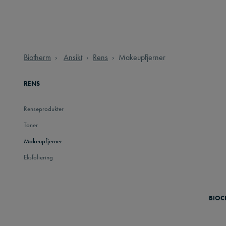
Biotherm
Ansikt
Rens
Makeupfjerner
RENS
Renseprodukter
Toner
Makeupfjerner
Eksfoliering
BIOC