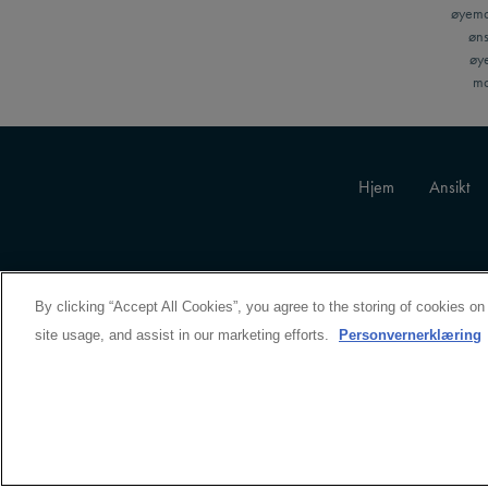
øyemak
øns
øye
ma
Hjem
Ansikt
By clicking “Accept All Cookies”, you agree to the storing of cookies on
site usage, and assist in our marketing efforts.
Personvernerklæring
MANUFACTURER INFORMATION
BIOTHERM
14 rue Royale, 75008 Paris, France
kontakt@loreal.com