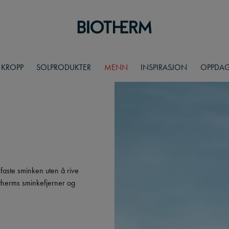
KROPP
SOLPRODUKTER
MENN
INSPIRASJON
OPPDAG
aste sminken uten å rive
otherms sminkefjerner og