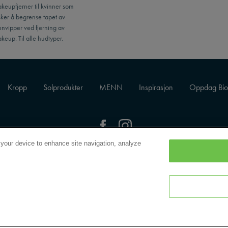
eupfjerner til kvinner som
ker å begrense tapet av
nvipper ved fjerning av
keup. Til alle hudtyper.
Kropp
Solprodukter
MENN
Inspirasjon
Oppdag Bio
 your device to enhance site navigation, analyze
Kontakt Oss
KONKURRANSEVILKÅR
Personvernerklæring
JEG VIL HA BIOTHERMS NYHETSBREV!