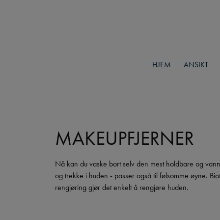
HJEM
ANSIKT
MAKEUPFJERNER
Nå kan du vaske bort selv den mest holdbare og vannf
og trekke i huden - passer også til følsomme øyne. Bi
rengjøring gjør det enkelt å rengjøre huden.