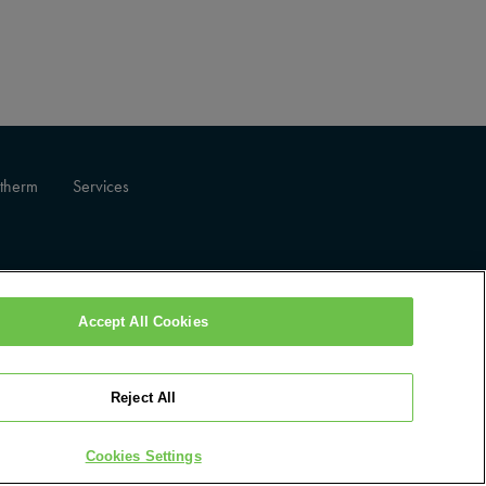
therm
Services
Accept All Cookies
 For Forbrukere
Brukervilkår for Nettstedet
COOKIES SETTINGS
Reject All
Cookies Settings