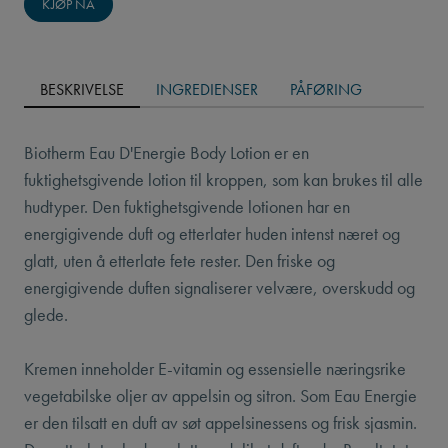
KJØP NÅ
BESKRIVELSE
INGREDIENSER
PÅFØRING
Biotherm Eau D'Energie Body Lotion er en
fuktighetsgivende lotion til kroppen, som kan brukes til alle
hudtyper. Den fuktighetsgivende lotionen har en
energigivende duft og etterlater huden intenst næret og
glatt, uten å etterlate fete rester. Den friske og
energigivende duften signaliserer velvære, overskudd og
glede.
Kremen inneholder E-vitamin og essensielle næringsrike
vegetabilske oljer av appelsin og sitron. Som Eau Energie
er den tilsatt en duft av søt appelsinessens og frisk sjasmin.